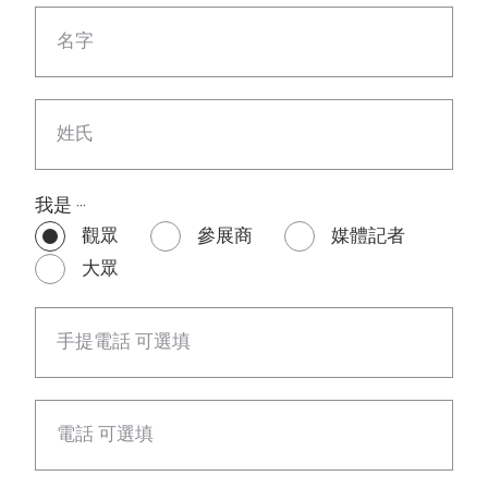
名字
姓氏
我是 ‧‧‧
觀眾
參展商
媒體記者
大眾
手提電話 可選填
電話 可選填