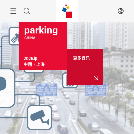
跳
過
目
搜
ZH
錄
索
更多資訊
2026年

中國，上海