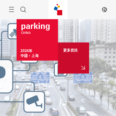
跳
過
目
搜
ZH
錄
索
更多資訊
2026年

中國，上海