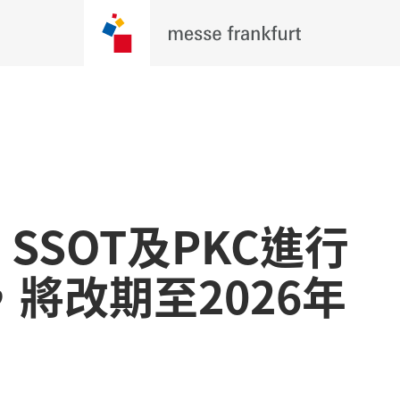
、SSOT及PKC進行
將改期至2026年