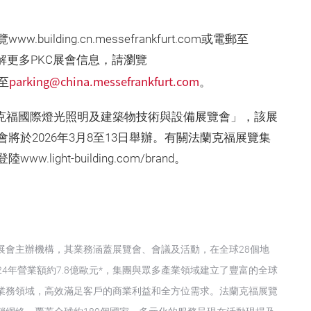
uilding.cn.messefrankfurt.com或電郵至
com。欲了解更多PKC展會信息，請瀏覽
parking@china.messefrankfurt.com
郵至
。
g — 法蘭克福國際燈光照明及建築物技術與設備展覽會」，該展
於2026年3月8至13日舉辦。有關法蘭克福展覽集
ght-building.com/brand。
展會主辦機構，其業務涵蓋展覽會、會議及活動，在全球28個地
024年營業額約7.8億歐元*，集團與眾多產業領域建立了豐富的全球
業務領域，高效滿足客戶的商業利益和全方位需求。法蘭克福展覽