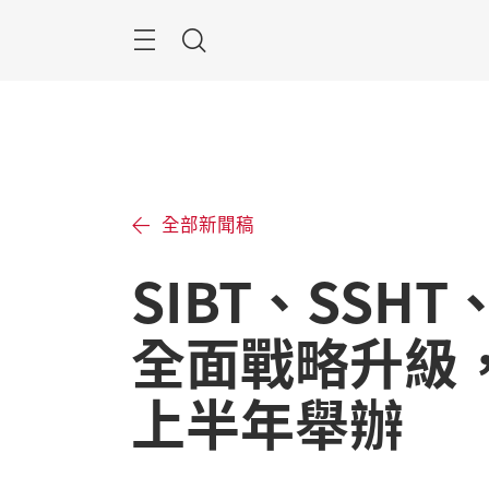
跳
過
目
搜
錄
索
全部新聞稿
SIBT、SSHT
全面戰略升級，
上半年舉辦