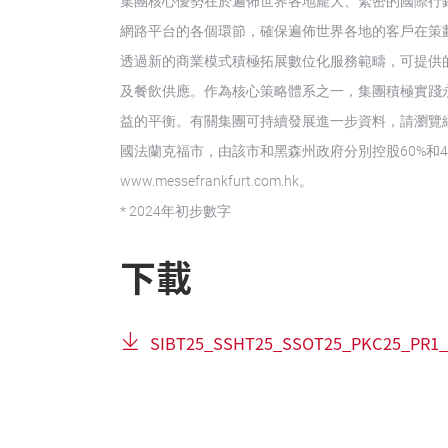
集團核心優勢在於遍佈世界各地龐大、緊密的國際行銷
網路平台的各個環節，確保遍佈世界各地的客戶在策
透過新的商業模式積極拓展數位化服務範疇，可提供
及餐飲供應。作為核心策略體系之一，集團積極實踐
益的平衡。有關集團可持續發展進一步資料，請瀏覽網頁：www.me
國法蘭克福市，由該市和黑森州政府分別控股60%和
www.messefrankfurt.com.hk。
* 2024年初步數字
下載
SIBT25_SSHT25_SSOT25_PKC25_PR1