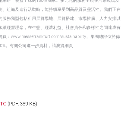
網絡，覆蓋全球約180個國家。多元化的服務呈現在活動現場及
劃、組織及進行活動時，能持續享受到高品質及靈活性。我們正在
的服務類型包括租用展覽場地、展覽搭建、市場推廣、人力安排以
永續經營理念，在生態、經濟利益、社會責任和多樣性之間達成有
ssefrankfurt.com/sustainability。集團總部位於德
40%。有關公司進一步資料，請瀏覽網頁：
_TC
(
PDF
, 389 KB)