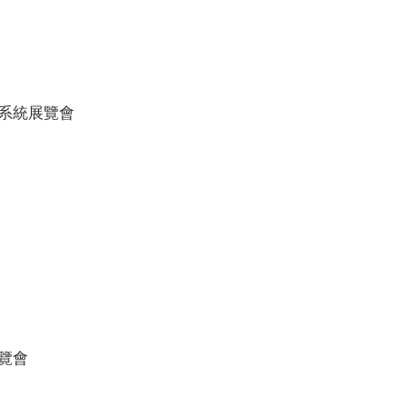
系統展覽會
覽會