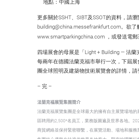
地點：中國上海
更多關於SSHT、SIBT及SSOT的資料，請瀏覽www.b
building@china.messefrankfurt.
www.smartparkingchina.com ，或發送電
四場展會的母展是「Light + Buildin
每兩年在德國法蘭克福市舉行一次，下屆展會將
團全球照明及建築物技術展覽會的詳情，請登陸www.li
– 完 –
法蘭克福展覽集團簡介
法蘭克福展覽集團是全球最大的擁有自主展覽場地的
區聘用約2,500*名員工，業務版圖遍及世界各地。2
商貿網絡並保持緊密聯繫，在展覽活動、場地和服務